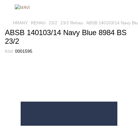
HRANY
REHAU
23/2
23/2 Rehau
ABSB 140103/14 Navy Blu
ABSB 140103/14 Navy Blue 8984 BS
23/2
Kôd:
0001595