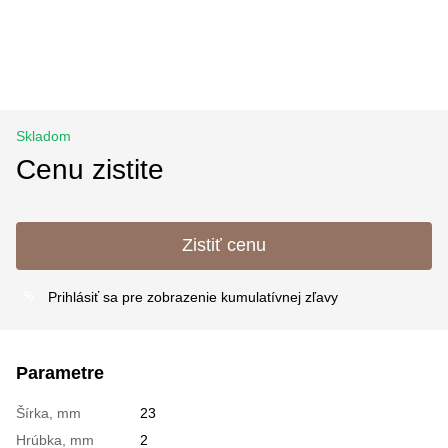
Skladom
Cenu zistite
Zistiť cenu
Prihlásiť sa
pre zobrazenie kumulatívnej zľavy
%
Parametre
Šírka, mm
23
Hrúbka, mm
2