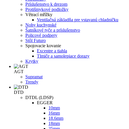
Príslušenstvo k drezom
Protišmykové podložky
Větrací mřížky
Ventilačná základňa pre vstavanú chladničku
Nohy kuchynské
Šatníkové tyče a príslušenstvo
Policové podpery
Stôl Futuro
Spojovacie kovanie
Excentre a tiahla
Tlmiče a samolepiace dorazy
Krytky
AGT
Supramat
Trendy
DTD
DTDL (LDSP)
EGGER
10mm
16mm
18.6mm
18mm
25mm