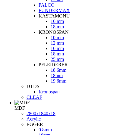
FALCO
FUNDERMAX
KASTAMONU
16 mm
18 mm
KRONOSPAN
10 mm
12 mm
16 mm
18 mm
25 mm
PFLEIDERER
18.6mm
18mm
19.6mm
DTDS
Kronospan
CLEAF
MDF
2800х1840х18
Acrylic
EGGER
0.8mm