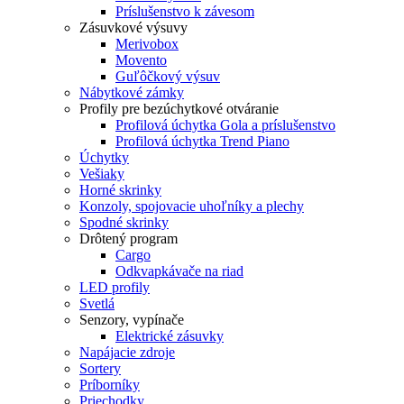
Príslušenstvo k závesom
Zásuvkové výsuvy
Merivobox
Movento
Guľôčkový výsuv
Nábytkové zámky
Profily pre bezúchytkové otváranie
Profilová úchytka Gola a príslušenstvo
Profilová úchytka Trend Piano
Úchytky
Vešiaky
Horné skrinky
Konzoly, spojovacie uhoľníky a plechy
Spodné skrinky
Drôtený program
Cargo
Odkvapkávače na riad
LED profily
Svetlá
Senzory, vypínače
Elektrické zásuvky
Napájacie zdroje
Sortery
Príborníky
Priechodky