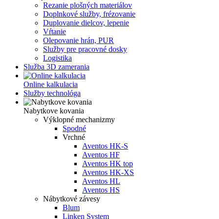
Rezanie plošných materiálov
Doplnkové služby, frézovanie
Duplovanie dielcov, lepenie
Vŕtanie
Olepovanie hrán, PUR
Služby pre pracovné dosky
Logistika
Služba 3D zamerania
Online kalkulacia
Služby technológa
Nabytkove kovania
Výklopné mechanizmy
Spodné
Vrchné
Aventos HK-S
Aventos HF
Aventos HK top
Aventos HK-XS
Aventos HL
Aventos HS
Nábytkové závesy
Blum
Linken System