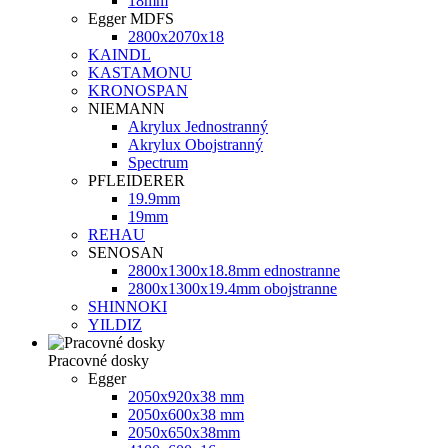
18mm
Egger MDFS
2800x2070x18
KAINDL
KASTAMONU
KRONOSPAN
NIEMANN
Akrylux Jednostranný
Akrylux Obojstranný
Spectrum
PFLEIDERER
19.9mm
19mm
REHAU
SENOSAN
2800x1300x18.8mm ednostranne
2800x1300x19.4mm obojstranne
SHINNOKI
YILDIZ
Pracovné dosky
Egger
2050x920x38 mm
2050х600х38 mm
2050х650х38mm