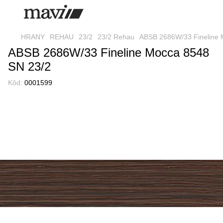
HRANY
REHAU
23/2
23/2 Rehau
ABSB 2686W/33 Fineline 
ABSB 2686W/33 Fineline Mocca 8548
SN 23/2
Kôd:
0001599