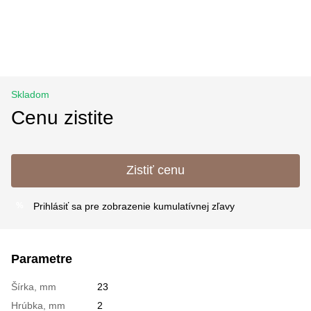
Skladom
Cenu zistite
Zistiť cenu
Prihlásiť sa
pre zobrazenie kumulatívnej zľavy
%
Parametre
Šírka, mm
23
Hrúbka, mm
2