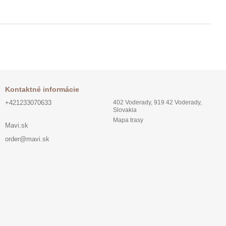
Kontaktné informácie
+421233070633
402 Voderady, 919 42 Voderady,
Slovakia
Mapa trasy
Mavi.sk
order@mavi.sk