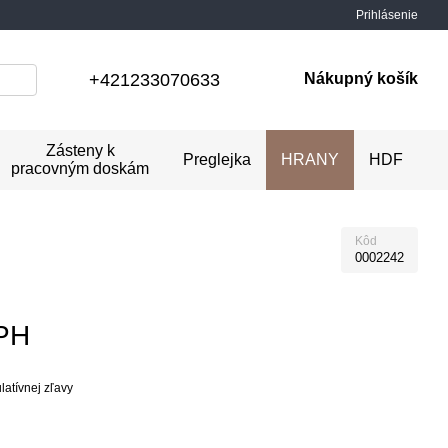
Prihlásenie
+421233070633
Nákupný košík
Zásteny k
Preglejka
HRANY
HDF
pracovným doskám
Kôd
0002242
PH
atívnej zľavy