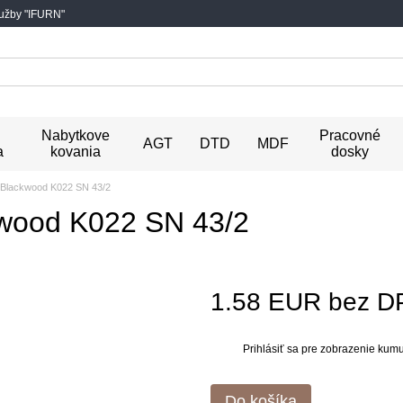
lužby "IFURN"
Nabytkove
Pracovné
AGT
DTD
MDF
a
kovania
dosky
 Blackwood K022 SN 43/2
wood K022 SN 43/2
1.58 EUR bez D
Prihlásiť sa
pre zobrazenie kumul
%
Do košíka