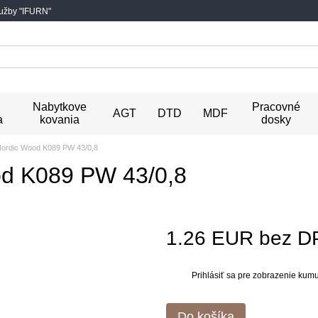
lužby "IFURN"
Nabytkove
Pracovné
AGT
DTD
MDF
a
kovania
dosky
ordic Wood K089 PW 43/0,8
d K089 PW 43/0,8
1.26 EUR bez D
Prihlásiť sa
pre zobrazenie kumul
%
Do košíka