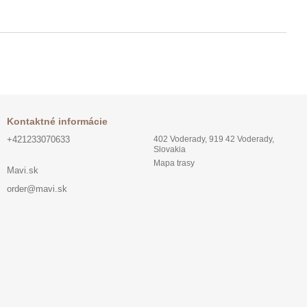
Kontaktné informácie
+421233070633
402 Voderady, 919 42 Voderady,
Slovakia
Mapa trasy
Mavi.sk
order@mavi.sk