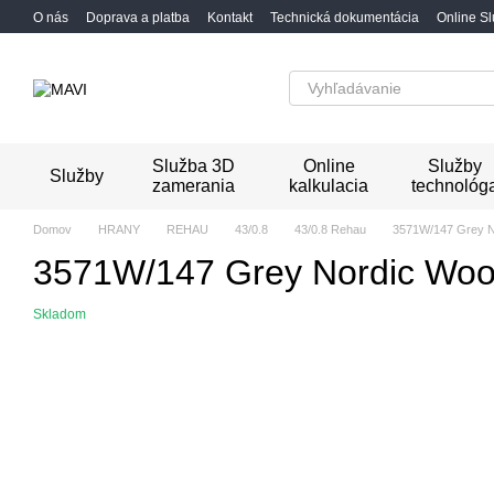
Перейти к основному контенту
O nás
Doprava a platba
Kontakt
Technická dokumentácia
Online S
Služba 3D
Online
Služby
Služby
zamerania
kalkulacia
technológ
Domov
HRANY
REHAU
43/0.8
43/0.8 Rehau
3571W/147 Grey N
3571W/147 Grey Nordic Woo
Skladom