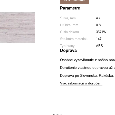
Parametre
Šírka, mm
43
Hrúbka, mm
0.8
Číslo dekoru
3571W
Štruktúra materiálu
147
Typ hrany
ABS
Doprava
Osobné vyzdvihnutie z nášho nár
Doručenie vlastnou dopravou už od
Doprava po Slovensku, Rakúsku, 
Viac informácií o doručení