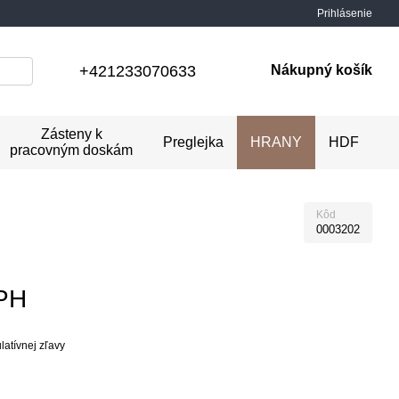
Prihlásenie
+421233070633
Nákupný košík
Zásteny k
Preglejka
HRANY
HDF
pracovným doskám
Kôd
0003202
PH
atívnej zľavy