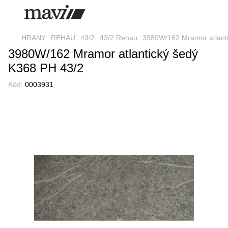
HRANY
REHAU
43/2
43/2 Rehau
3980W/162 Mramor atlant
3980W/162 Mramor atlantický šedý
K368 PH 43/2
Kôd:
0003931