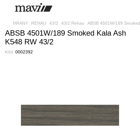
HRANY
REHAU
43/2
43/2 Rehau
ABSB 4501W/189 Smoked 
ABSB 4501W/189 Smoked Kala Ash
K548 RW 43/2
Kôd:
0002392