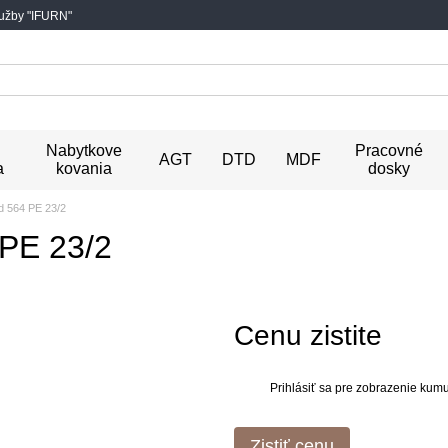
lužby "IFURN"
Nabytkove
Pracovné
AGT
DTD
MDF
a
kovania
dosky
 564 PE 23/2
PE 23/2
Cenu zistite
Prihlásiť sa
pre zobrazenie kumul
%
Zistiť cenu