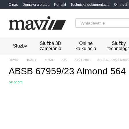
Перейти к основному контенту
O nás
Doprava a platba
Kontakt
Technická dokumentácia
Online S
Služba 3D
Online
Služby
Služby
zamerania
kalkulacia
technológ
Domov
HRANY
REHAU
23/2
23/2 Rehau
ABSB 67959/23 Almond
ABSB 67959/23 Almond 564 
Skladom