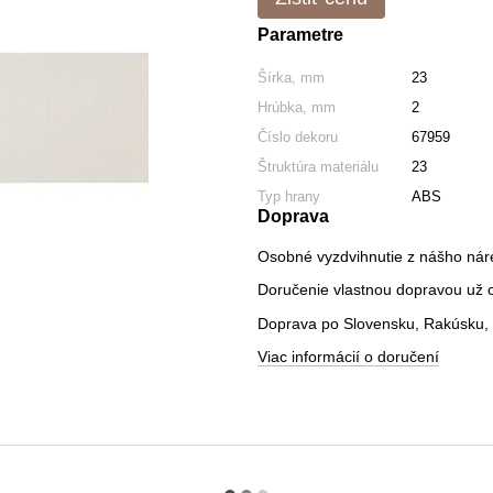
Parametre
Šírka, mm
23
Hrúbka, mm
2
Číslo dekoru
67959
Štruktúra materiálu
23
Typ hrany
ABS
Doprava
Osobné vyzdvihnutie z nášho nár
Doručenie vlastnou dopravou už od
Doprava po Slovensku, Rakúsku, 
Viac informácií o doručení