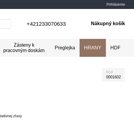
Prihlásenie
+421233070633
Nákupný košík
Zásteny k
Preglejka
HRANY
HDF
pracovným doskám
Kôd
0001602
atívnej zľavy