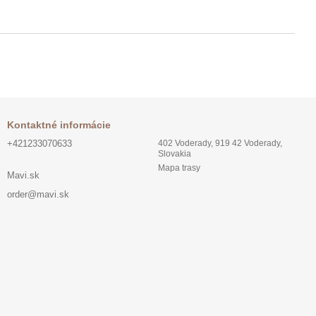
Kontaktné informácie
+421233070633
402 Voderady, 919 42 Voderady,
Slovakia
Mapa trasy
Mavi.sk
order@mavi.sk