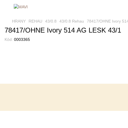
HRANY
REHAU
43/0.8
43/0.8 Rehau
78417/OHNE Ivory 51
78417/OHNE Ivory 514 AG LESK 43/1
Kôd:
0003365