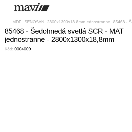
MDF
SENOSAN
2800x1300x18.8mm ednostranne
85468 - 
85468 - Šedohnedá svetlá SCR - MAT
jednostranne - 2800x1300x18,8mm
Kôd:
0004009