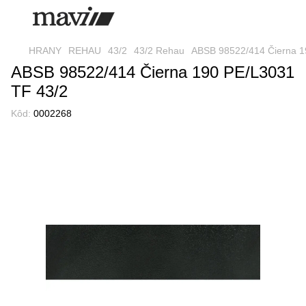
HRANY
REHAU
43/2
43/2 Rehau
ABSB 98522/414 Čierna 1
ABSB 98522/414 Čierna 190 PE/L3031
TF 43/2
Kôd:
0002268