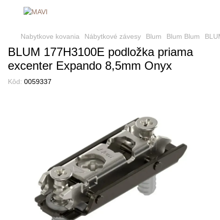
Nabytkove kovania
Nábytkové závesy
Blum
Blum Blum
BLUM
BLUM 177H3100E podložka priama
excenter Expando 8,5mm Onyx
Kôd:
0059337