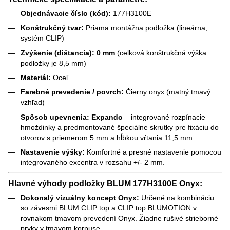
Objednávacie číslo (kód):
177H3100E
Konštrukčný tvar:
Priama montážna podložka (lineárna,
systém CLIP)
Zvýšenie (dištancia):
0 mm
(celková konštrukčná výška
podložky je 8,5 mm)
Materiál:
Oceľ
Farebné prevedenie / povrch:
Čierny onyx (matný tmavý
vzhľad)
Spôsob upevnenia:
Expando
– integrované rozpínacie
hmoždinky a predmontované špeciálne skrutky pre fixáciu do
otvorov s priemerom 5 mm a hĺbkou vŕtania 11,5 mm.
Nastavenie výšky:
Komfortné a presné nastavenie pomocou
integrovaného excentra v rozsahu +/- 2 mm.
Hlavné výhody podložky BLUM 177H3100E Onyx:
Dokonalý vizuálny koncept Onyx:
Určené na kombináciu
so závesmi BLUM CLIP top a CLIP top BLUMOTION v
rovnakom tmavom prevedení Onyx. Žiadne rušivé strieborné
prvky v tmavom korpuse.