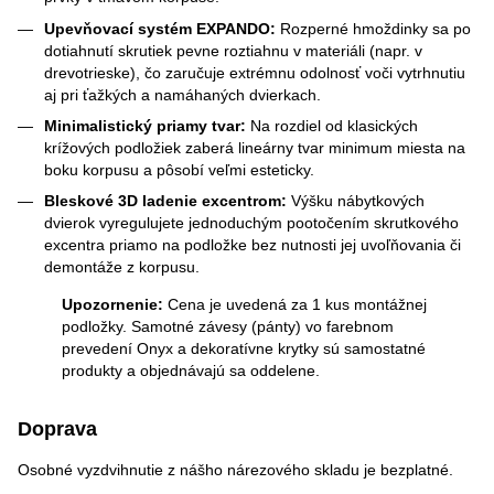
Upevňovací systém EXPANDO:
Rozperné hmoždinky sa po
dotiahnutí skrutiek pevne roztiahnu v materiáli (napr. v
drevotrieske), čo zaručuje extrémnu odolnosť voči vytrhnutiu
aj pri ťažkých a namáhaných dvierkach.
Minimalistický priamy tvar:
Na rozdiel od klasických
krížových podložiek zaberá lineárny tvar minimum miesta na
boku korpusu a pôsobí veľmi esteticky.
Bleskové 3D ladenie excentrom:
Výšku nábytkových
dvierok vyregulujete jednoduchým pootočením skrutkového
excentra priamo na podložke bez nutnosti jej uvoľňovania či
demontáže z korpusu.
Upozornenie:
Cena je uvedená za 1 kus montážnej
podložky. Samotné závesy (pánty) vo farebnom
prevedení Onyx a dekoratívne krytky sú samostatné
produkty a objednávajú sa oddelene.
Doprava
Osobné vyzdvihnutie z nášho nárezového skladu je bezplatné.