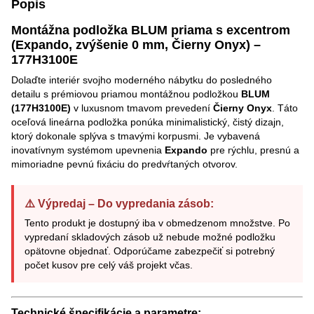
Popis
Montážna podložka BLUM priama s excentrom
(Expando, zvýšenie 0 mm, Čierny Onyx) –
177H3100E
Dolaďte interiér svojho moderného nábytku do posledného
detailu s prémiovou priamou montážnou podložkou
BLUM
(177H3100E)
v luxusnom tmavom prevedení
Čierny Onyx
. Táto
oceľová lineárna podložka ponúka minimalistický, čistý dizajn,
ktorý dokonale splýva s tmavými korpusmi. Je vybavená
inovatívnym systémom upevnenia
Expando
pre rýchlu, presnú a
mimoriadne pevnú fixáciu do predvŕtaných otvorov.
⚠️ Výpredaj – Do vypredania zásob:
Tento produkt je dostupný iba v obmedzenom množstve. Po
vypredaní skladových zásob už nebude možné podložku
opätovne objednať. Odporúčame zabezpečiť si potrebný
počet kusov pre celý váš projekt včas.
Technické špecifikácie a parametre: