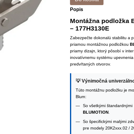
Popis
Montážna podložka 
– 177H3130E
Zabezpečte dokonalú stabilitu a
priamou montážnou podložkou
B
priamy dizajn, ktorý pôsobí v int
inovatívnemu systému upevneni
predvŕtaných otvorov.
💡 Výnimočná univerzáln
Túto montážnu podložku je mo
Blum:
So všetkými štandardnými
BLUMOTION
.
So špecifickými malými z
pre modely 20K2xxx.02 / 2