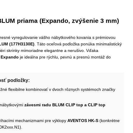
BLUM priama (Expando, zvýšenie 3 mm)
 presné vyregulovanie vášho nábytkového kovania s prémiovou
LUM (177H3130E)
. Táto oceľová podložka ponúka minimalistický
eriéri skrinky mimoriadne elegantne a nerušivo. Vďaka
a
Expando
je ideálna pre rýchlu, pevnú a presnú montáž do
osť podložky:
žné flexibilne kombinovať v dvoch rôznych systémoch značky
 nábytkovými
závesmi radu BLUM CLIP top a CLIP top
dvíhacími mechanizmami pre výklopy
AVENTOS HK-S
(konkrétne
0K2xxx.N1).