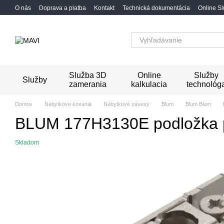
Перейти к основному контенту
O nás
Doprava a platba
Kontakt
Technická dokumentácia
Online S
Služba 3D
Online
Služby
Služby
zamerania
kalkulacia
technológ
Domov
Nabytkove kovania
Nábytkové závesy
Blum
Blum Blum
BLUM 177H3130E podložka 
Skladom