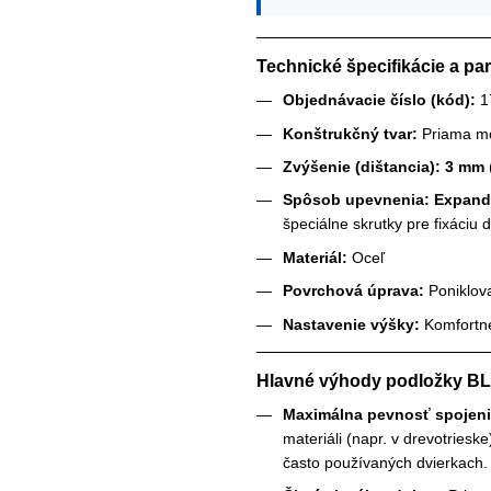
Technické špecifikácie a pa
Objednávacie číslo (kód):
1
Konštrukčný tvar:
Priama mo
Zvýšenie (dištancia):
3 mm
Spôsob upevnenia:
Expan
špeciálne skrutky pre fixáciu
Materiál:
Oceľ
Povrchová úprava:
Poniklov
Nastavenie výšky:
Komfortné
Hlavné výhody podložky B
Maximálna pevnosť spojeni
materiáli (napr. v drevotriesk
často používaných dvierkach.