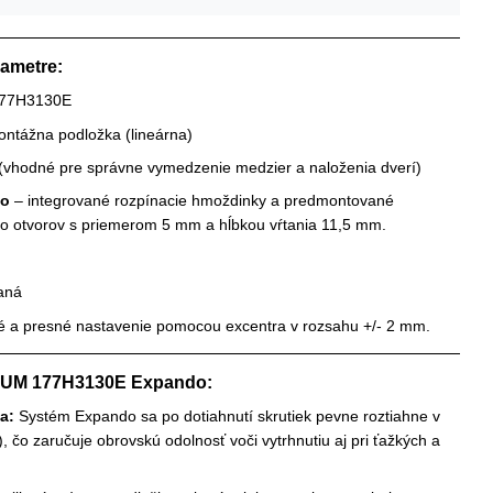
rametre:
77H3130E
ntážna podložka (lineárna)
(vhodné pre správne vymedzenie medzier a naloženia dverí)
do
– integrované rozpínacie hmoždinky a predmontované
 do otvorov s priemerom 5 mm a hĺbkou vŕtania 11,5 mm.
aná
 a presné nastavenie pomocou excentra v rozsahu +/- 2 mm.
LUM 177H3130E Expando:
a:
Systém Expando sa po dotiahnutí skrutiek pevne roztiahne v
e), čo zaručuje obrovskú odolnosť voči vytrhnutiu aj pri ťažkých a