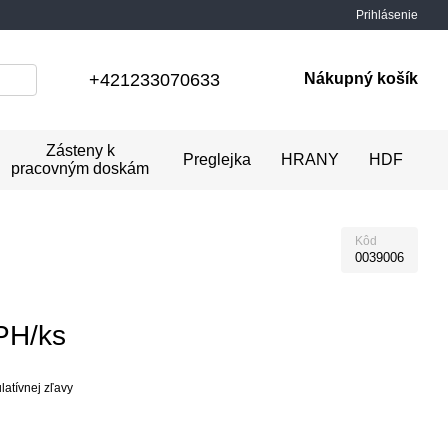
Prihlásenie
+421233070633
Nákupný košík
Zásteny k
Preglejka
HRANY
HDF
pracovným doskám
Kôd
0039006
PH/ks
atívnej zľavy