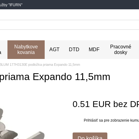
lužby "IFURN"
Nabytkove
Pracovné
AGT
DTD
MDF
a
kovania
dosky
BLUM 177H3130E podložka priama Expando 11,5mm
priama Expando 11,5mm
0.51 EUR bez D
Prihlásiť sa
pre zobrazenie kumul
%
Do košíka