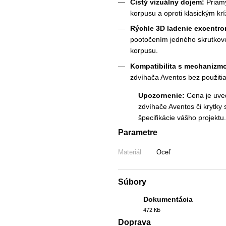
Čistý vizuálny dojem:
Priamy
korpusu a oproti klasickým kr
Rýchle 3D ladenie excentro
pootočením jedného skrutkové
korpusu.
Kompatibilita s mechanizm
zdvíhača Aventos bez použitia
Upozornenie:
Cena je uve
zdvíhače Aventos či krytky
špecifikácie vášho projektu.
Parametre
Materiál
Oceľ
Súbory
Dokumentácia
472 КБ
PDF
Doprava