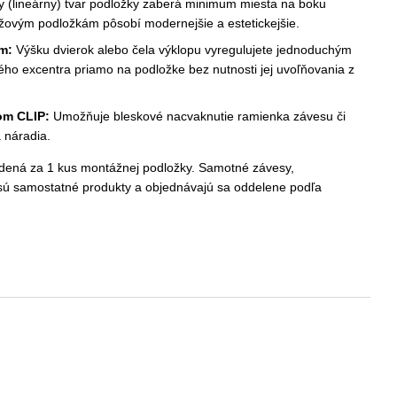
 (lineárny) tvar podložky zaberá minimum miesta na boku
ížovým podložkám pôsobí modernejšie a estetickejšie.
m:
Výšku dvierok alebo čela výklopu vyregulujete jednoduchým
ho excentra priamo na podložke bez nutnosti jej uvoľňovania z
om CLIP:
Umožňuje bleskové nacvaknutie ramienka závesu či
 náradia.
dená za 1 kus montážnej podložky. Samotné závesy,
 sú samostatné produkty a objednávajú sa oddelene podľa