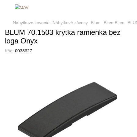
Nabytkove kovania
Nábytkové závesy
Blum
Blum Blum
BLUM
BLUM 70.1503 krytka ramienka bez
loga Onyx
Kôd:
0038627