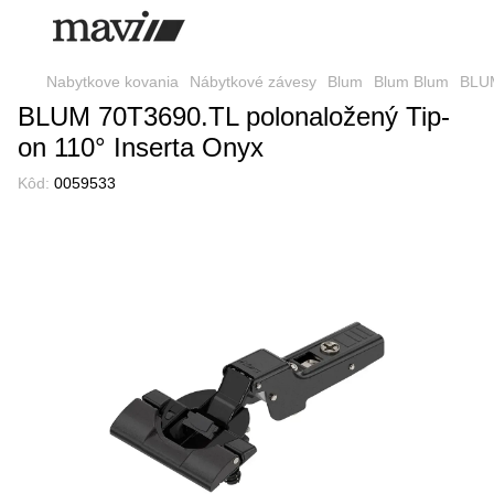
Nabytkove kovania
Nábytkové závesy
Blum
Blum Blum
BLUM
BLUM 70T3690.TL polonaložený Tip-
on 110° Inserta Onyx
Kôd:
0059533