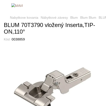
Nabytkove kovania
Nábytkové závesy
Blum
Blum Blum
BLUM
BLUM 70T3790 vložený Inserta,TIP-
ON,110°
Kôd:
0038859