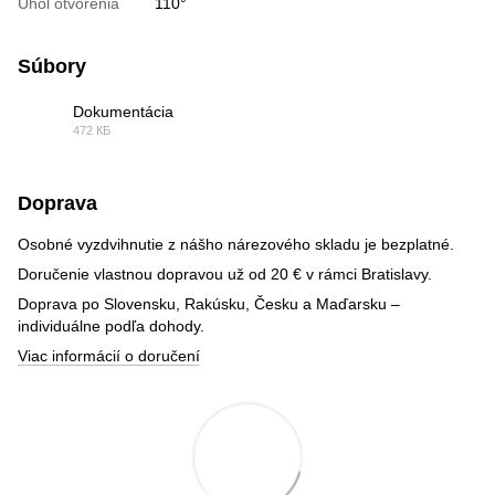
Uhol otvorenia
110°
Súbory
Dokumentácia
472 КБ
PDF
Doprava
Osobné vyzdvihnutie z nášho nárezového skladu je bezplatné.
Doručenie vlastnou dopravou už od 20 € v rámci Bratislavy.
Doprava po Slovensku, Rakúsku, Česku a Maďarsku –
individuálne podľa dohody.
Viac informácií o doručení