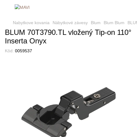
Nabytkove kovania
Nábytkové závesy
Blum
Blum Blum
BLUM
BLUM 70T3790.TL vložený Tip-on 110°
Inserta Onyx
Kôd:
0059537