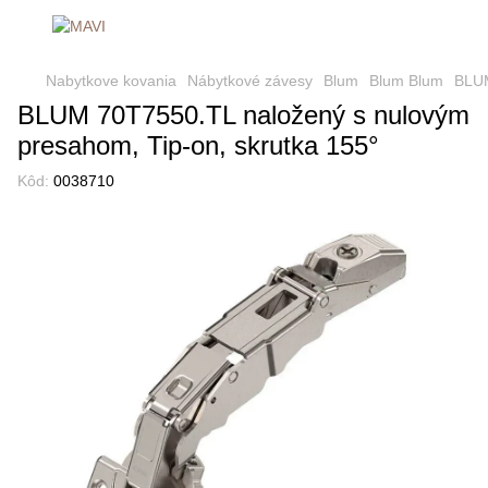
Nabytkove kovania
Nábytkové závesy
Blum
Blum Blum
BLUM
BLUM 70T7550.TL naložený s nulovým
presahom, Tip-on, skrutka 155°
Kôd:
0038710