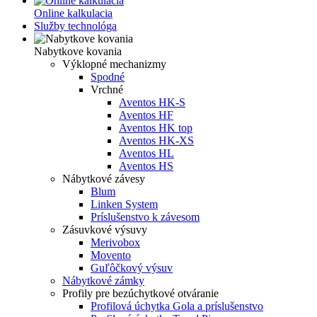
Online kalkulacia
Služby technológa
Nabytkove kovania
Výklopné mechanizmy
Spodné
Vrchné
Aventos HK-S
Aventos HF
Aventos HK top
Aventos HK-XS
Aventos HL
Aventos HS
Nábytkové závesy
Blum
Linken System
Príslušenstvo k závesom
Zásuvkové výsuvy
Merivobox
Movento
Guľôčkový výsuv
Nábytkové zámky
Profily pre bezúchytkové otváranie
Profilová úchytka Gola a príslušenstvo