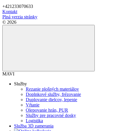
+421233070633
Kontakt
Plná verzia stránky
© 2026
MAVI
Služby
Rezanie plošných materiálov
Doplnkové služby, frézovanie
Duplovanie dielcov, lepenie
Vŕtanie
Olepovanie hrán, PUR
Služby pre pracovné dosky
Logistika
Služba 3D zamerania