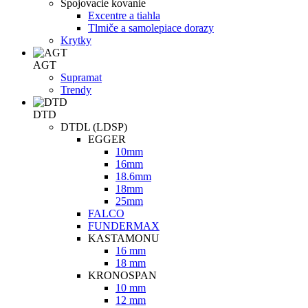
Spojovacie kovanie
Excentre a tiahla
Tlmiče a samolepiace dorazy
Krytky
AGT
Supramat
Trendy
DTD
DTDL (LDSP)
EGGER
10mm
16mm
18.6mm
18mm
25mm
FALCO
FUNDERMAX
KASTAMONU
16 mm
18 mm
KRONOSPAN
10 mm
12 mm