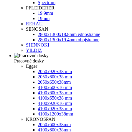
Spectrum
PFLEIDERER
19.9mm
19mm
REHAU
SENOSAN
2800x1300x18.8mm ednostranne
2800x1300x19.4mm obojstranne
SHINNOKI
YILDIZ
Pracovné dosky
Egger
2050x920x38 mm
2050х600х38 mm
2050х650х38mm
4100x600x16 mm
4100x600x38 mm
4100x650x38 mm
4100x920x16 mm
4100x920x38 mm
4100х1200х38mm
KRONOSPAN
2050x600x38mm
4100x600x38mm