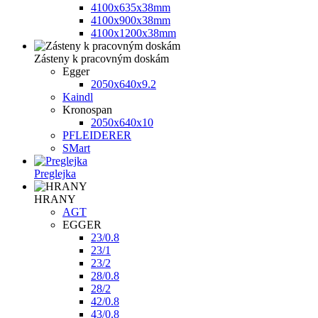
4100x635x38mm
4100x900x38mm
4100х1200х38mm
Zásteny k pracovným doskám
Egger
2050x640x9.2
Kaindl
Kronospan
2050x640x10
PFLEIDERER
SMart
Preglejka
HRANY
AGT
EGGER
23/0.8
23/1
23/2
28/0.8
28/2
42/0.8
43/0.8