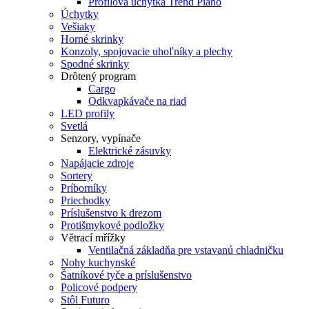
Profilová úchytka Trend Piano
Úchytky
Vešiaky
Horné skrinky
Konzoly, spojovacie uhoľníky a plechy
Spodné skrinky
Drôtený program
Cargo
Odkvapkávače na riad
LED profily
Svetlá
Senzory, vypínače
Elektrické zásuvky
Napájacie zdroje
Sortery
Príborníky
Priechodky
Príslušenstvo k drezom
Protišmykové podložky
Větrací mřížky
Ventilačná základňa pre vstavanú chladničku
Nohy kuchynské
Šatníkové tyče a príslušenstvo
Policové podpery
Stôl Futuro