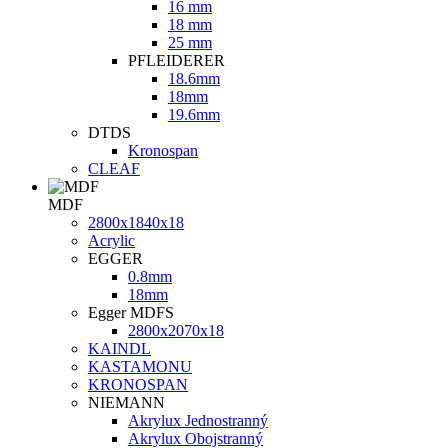
16 mm
18 mm
25 mm
PFLEIDERER
18.6mm
18mm
19.6mm
DTDS
Kronospan
CLEAF
MDF
2800х1840х18
Acrylic
EGGER
0.8mm
18mm
Egger MDFS
2800x2070x18
KAINDL
KASTAMONU
KRONOSPAN
NIEMANN
Akrylux Jednostranný
Akrylux Obojstranný