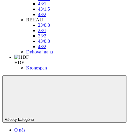
43/1
43/1.5
43/2
REHAU
23/0.8
23/1
23/2
43/0.8
43/2
Dyhova hrana
HDF
Kronospan
Všetky kategórie
O nás