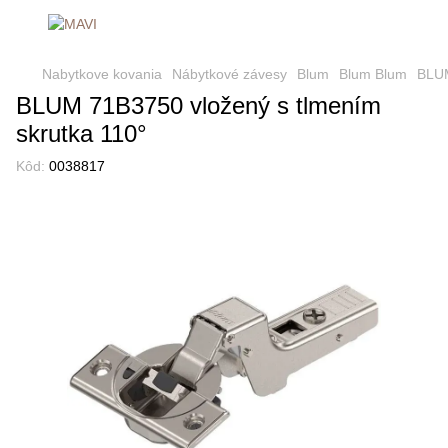
Nabytkove kovania
Nábytkové závesy
Blum
Blum Blum
BLUM
BLUM 71B3750 vložený s tlmením
skrutka 110°
Kôd:
0038817