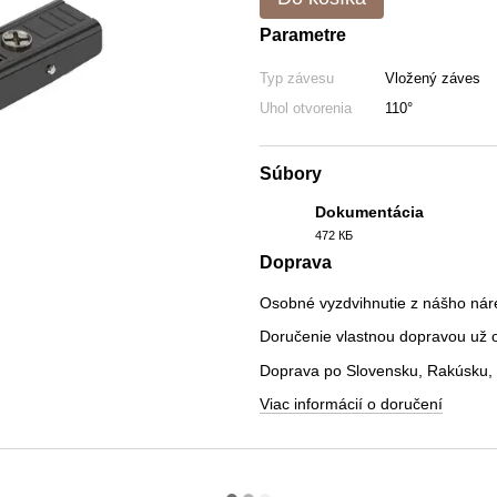
Parametre
Typ závesu
Vložený záves
Uhol otvorenia
110°
Súbory
Dokumentácia
472 КБ
PDF
Doprava
Osobné vyzdvihnutie z nášho nár
Doručenie vlastnou dopravou už od
Doprava po Slovensku, Rakúsku, 
Viac informácií o doručení