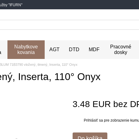
lužby "IFURN"
Nabytkove
Pracovné
AGT
DTD
MDF
a
kovania
dosky
BLUM 71B3790 vložený, tlmený, Inserta, 110° Onyx
ý, Inserta, 110° Onyx
3.48 EUR bez D
Prihlásiť sa
pre zobrazenie kumul
%
Do košíka