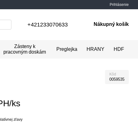
Prihlásenie
+421233070633
Nákupný košík
Zásteny k
Preglejka
HRANY
HDF
pracovným doskám
Kôd
0059535
PH/ks
atívnej zľavy