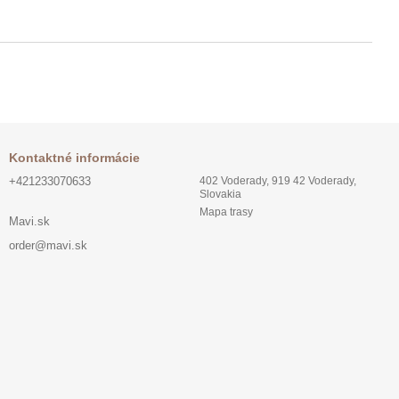
Kontaktné informácie
+421233070633
402 Voderady, 919 42 Voderady,
Slovakia
Mapa trasy
Mavi.sk
order@mavi.sk