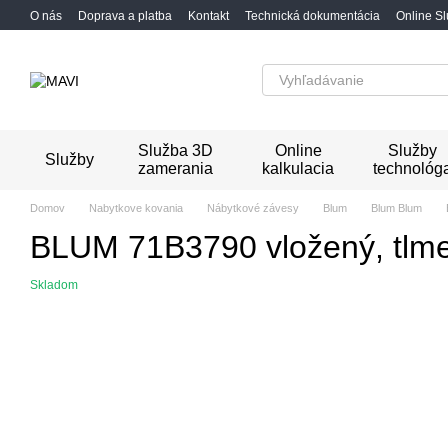
Перейти к основному контенту
O nás
Doprava a platba
Kontakt
Technická dokumentácia
Online S
Služba 3D
Online
Služby
Služby
zamerania
kalkulacia
technológ
Domov
Nabytkove kovania
Nábytkové závesy
Blum
Blum Blum
BLUM 71B3790 vložený, tlmen
Skladom