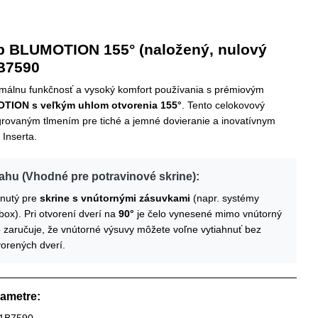
p BLUMOTION 155° (naložený, nulový
1B7590
álnu funkčnosť a vysoký komfort používania s prémiovým
TION s veľkým uhlom otvorenia 155°
. Tento celokovový
grovaným tlmením pre tiché a jemné dovieranie a inovatívnym
Inserta.
hu (Vhodné pre potravinové skrine):
hnutý pre
skrine s vnútornými zásuvkami
(napr. systémy
x). Pri otvorení dverí na
90°
je čelo vynesené mimo vnútorný
o zaručuje, že vnútorné výsuvy môžete voľne vytiahnuť bez
vorených dverí.
rametre: