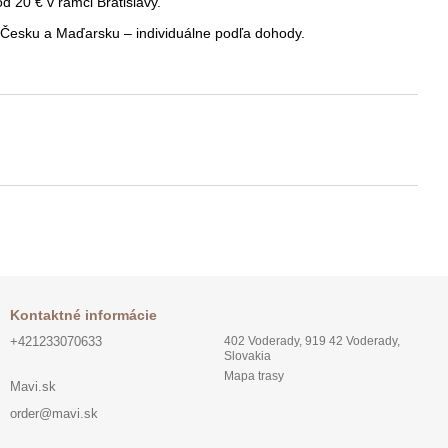
 20 € v rámci Bratislavy.
Česku a Maďarsku – individuálne podľa dohody.
Kontaktné informácie
+421233070633
402 Voderady, 919 42 Voderady,
Slovakia
Mapa trasy
Mavi.sk
order@mavi.sk