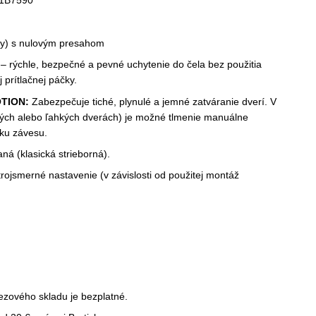
1B7590
y) s nulovým presahom
– rýchle, bezpečné a pevné uchytenie do čela bez použitia
prítlačnej páčky.
OTION:
Zabezpečuje tiché, plynulé a jemné zatváranie dverí. V
alých alebo ľahkých dverách) je možné tlmenie manuálne
ku závesu.
ná (klasická strieborná).
rojsmerné nastavenie (v závislosti od použitej montáž
ezového skladu je bezplatné.