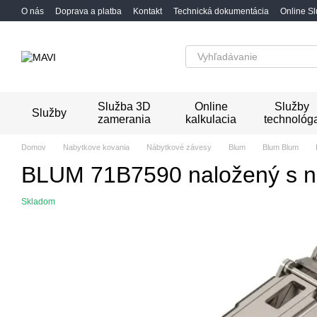
Перейти к основному контенту
O nás
Doprava a platba
Kontakt
Technická dokumentácia
Online S
Služba 3D
Online
Služby
Služby
zamerania
kalkulacia
technológ
Domov
Nabytkove kovania
Nábytkové závesy
Blum
Blum Blum
BLUM 71B7590 naložený s nu
Skladom