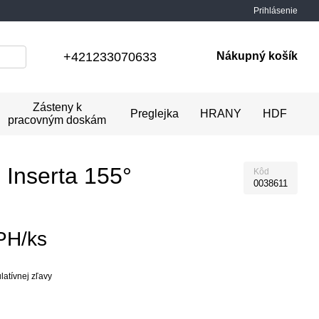
Prihlásenie
+421233070633
Nákupný košík
Zásteny k
Preglejka
HRANY
HDF
pracovným doskám
Inserta 155°
Kôd
0038611
PH/ks
atívnej zľavy