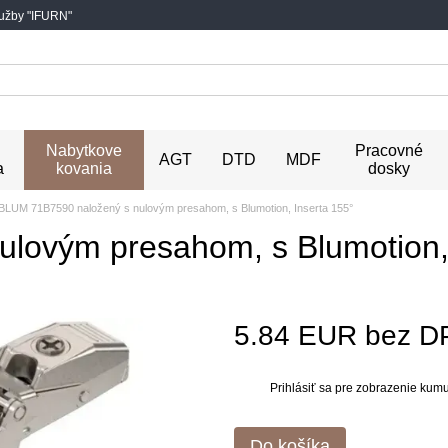
lužby "IFURN"
Nabytkove
Pracovné
AGT
DTD
MDF
a
kovania
dosky
BLUM 71B7590 naložený s nulovým presahom, s Blumotion, Inserta 155°
lovým presahom, s Blumotion, 
5.84 EUR bez D
Prihlásiť sa
pre zobrazenie kumul
%
Do košíka