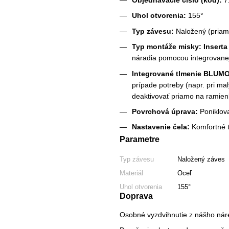
Objednávacie číslo (kód):
7
Uhol otvorenia:
155°
Typ závesu:
Naložený (priam
Typ montáže misky:
Inserta
náradia pomocou integrovanej 
Integrované tlmenie BLUM
prípade potreby (napr. pri m
deaktivovať priamo na ramien
Povrchová úprava:
Poniklova
Nastavenie čela:
Komfortné t
Parametre
Typ závesu
Naložený záves
Materiál
Oceľ
Uhol otvorenia
155°
Doprava
Osobné vyzdvihnutie z nášho nár