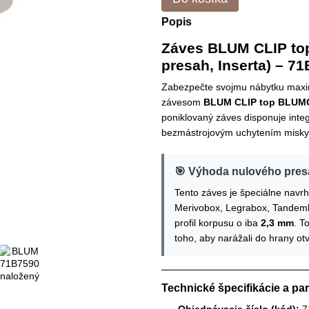
Popis
Záves BLUM CLIP to
presah, Inserta) – 7
Zabezpečte svojmu nábytku maxim
závesom
BLUM CLIP top BLUMO
poniklovaný záves disponuje inte
bezmástrojovým uchytením misky 
🎯 Výhoda nulového presa
Tento záves je špeciálne navr
Merivobox, Legrabox, Tandembo
profil korpusu o iba
2,3 mm
. T
toho, aby narážali do hrany ot
Technické špecifikácie a pa