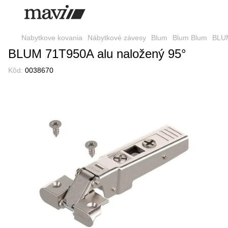
Nabytkove kovania
Nábytkové závesy
Blum
Blum Blum
BLUM
BLUM 71T950A alu naložený 95°
Kôd:
0038670