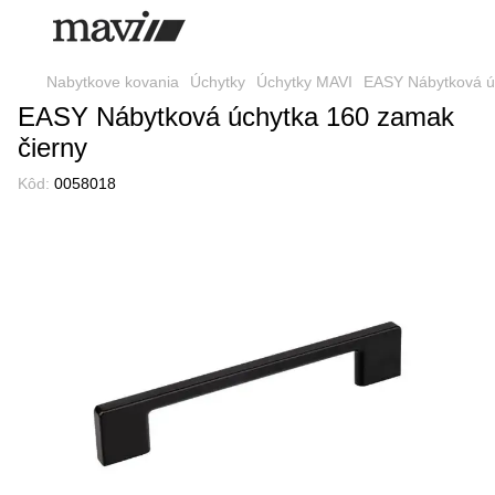
Nabytkove kovania
Úchytky
Úchytky MAVI
EASY Nábytková ú
EASY Nábytková úchytka 160 zamak
čierny
Kôd:
0058018