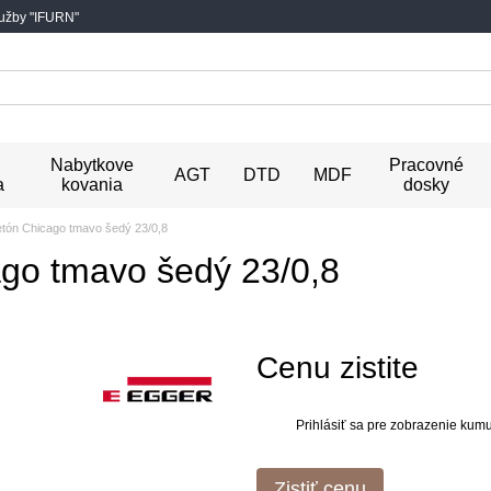
lužby "IFURN"
Nabytkove
Pracovné
AGT
DTD
MDF
a
kovania
dosky
ón Chicago tmavo šedý 23/0,8
go tmavo šedý 23/0,8
Cenu zistite
Prihlásiť sa
pre zobrazenie kumul
%
Zistiť cenu