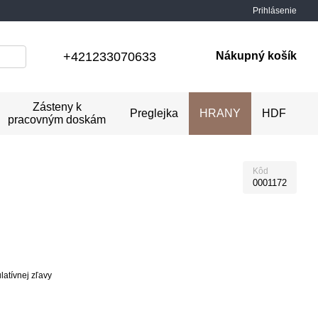
Prihlásenie
+421233070633
Nákupný košík
Zásteny k
Preglejka
HRANY
HDF
pracovným doskám
Kôd
0001172
atívnej zľavy