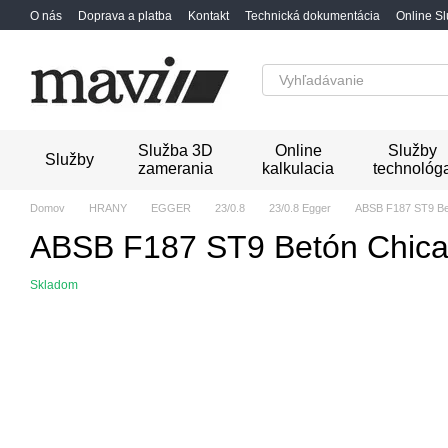
Перейти к основному контенту
O nás
Doprava a platba
Kontakt
Technická dokumentácia
Online S
Služba 3D
Online
Služby
Služby
zamerania
kalkulacia
technológ
Domov
HRANY
EGGER
23/0.8
23/0.8 Egger
ABSB F187 ST9 Bet
ABSB F187 ST9 Betón Chica
Skladom