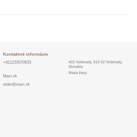
Kontaktné informácie
+421233070633
402 Voderady, 919 42 Voderady,
Slovakia
Mapa trasy
Mavi.sk
order@mavi.sk