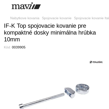
Nabytkove kovania
Spojovacie kovanie
Spojovacie kovanie It
IF-K Top spojovacie kovanie pre
kompaktné dosky minimálna hrúbka
10mm
Kôd:
0039905