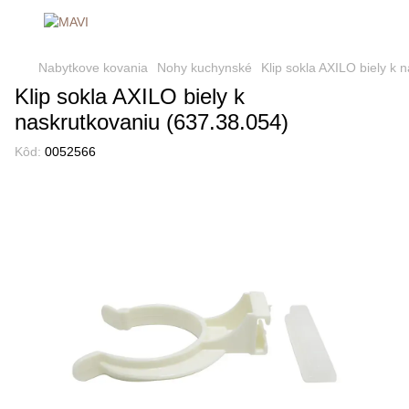
Nabytkove kovania
Nohy kuchynské
Klip sokla AXILO biely k 
Klip sokla AXILO biely k
naskrutkovaniu (637.38.054)
Kôd:
0052566