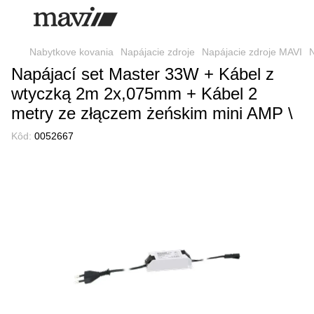
Nabytkove kovania
Napájacie zdroje
Napájacie zdroje MAVI
N
Napájací set Master 33W + Kábel z
wtyczką 2m 2x,075mm + Kábel 2
metry ze złączem żeńskim mini AMP \
Kôd:
0052667