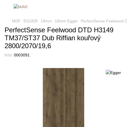
MDF
EGGER
18mm
18mm Egger
PerfectSense Feelwood 
PerfectSense Feelwood DTD H3149
TM37/ST37 Dub Riffian kouřový
2800/2070/19,6
Kôd:
0003091