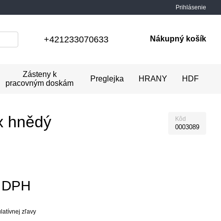
Prihlásenie
+421233070633
Nákupný košík
Zásteny k
Preglejka
HRANY
HDF
pracovným doskám
x hnědý
Kôd
0003089
z DPH
atívnej zľavy