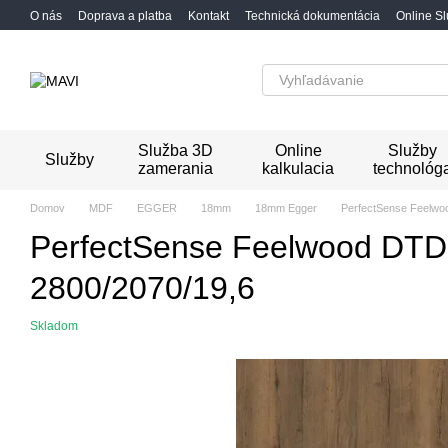
Перейти к основному контенту
O nás
Doprava a platba
Kontakt
Technická dokumentácia
Online S
Služba 3D
Online
Služby
Služby
zamerania
kalkulacia
technológ
Domov
MDF
EGGER
18mm
18mm Egger
PerfectSense Feelwo
PerfectSense Feelwood DTD
2800/2070/19,6
Skladom