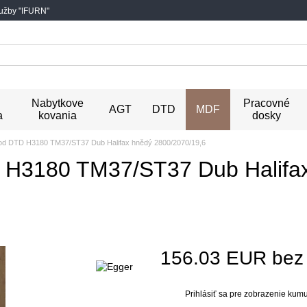
lužby "IFURN"
Nabytkove
Pracovné
AGT
DTD
MDF
a
kovania
dosky
od DTD H3180 TM37/ST37 Dub Halifax hnědý 2800/2070/19,6
 H3180 TM37/ST37 Dub Halifa
156.03 EUR be
Prihlásiť sa
pre zobrazenie kumul
%