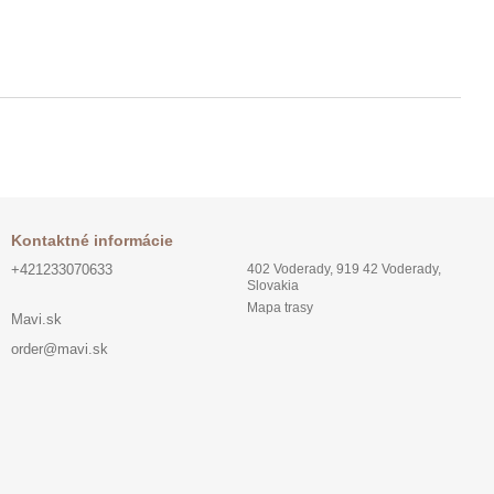
Kontaktné informácie
+421233070633
402 Voderady, 919 42 Voderady,
Slovakia
Mapa trasy
Mavi.sk
order@mavi.sk