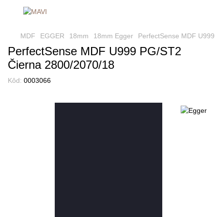
MDF
EGGER
18mm
18mm Egger
PerfectSense MDF U999 
PerfectSense MDF U999 PG/ST2
Čierna 2800/2070/18
Kôd:
0003066