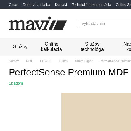
Перейти к основному контенту
O nás
Doprava a platba
Kontakt
Technická dokumentácia
Online S
Online
Služby
Nab
Služby
kalkulacia
technológa
ko
Domov
MDF
EGGER
18mm
18mm Egger
PerfectSense Premiu
PerfectSense Premium MDF 
Skladom