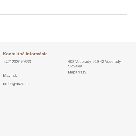
Kontaktné informácie
+421233070633
402 Voderady, 919 42 Voderady,
Slovakia
Mapa trasy
Mavi.sk
order@mavi.sk