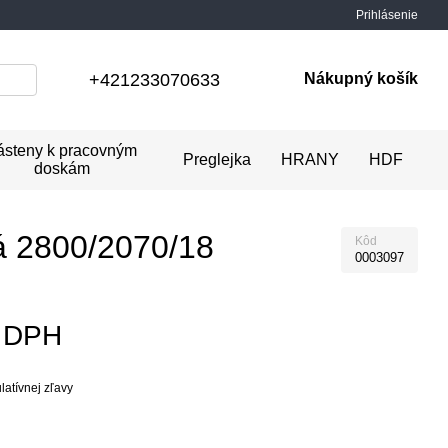
Prihlásenie
+421233070633
Nákupný košík
ásteny k pracovným
Preglejka
HRANY
HDF
doskám
 2800/2070/18
Kôd
0003097
z DPH
atívnej zľavy