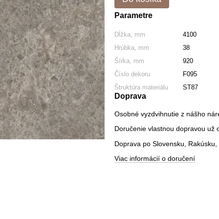
Parametre
Dĺžka, mm
4100
Hrúbka, mm
38
Šírka, mm
920
Číslo dekoru
F095
Štruktúra materiálu
ST87
Doprava
Osobné vyzdvihnutie z nášho nár
Doručenie vlastnou dopravou už od
Doprava po Slovensku, Rakúsku, 
Viac informácií o doručení