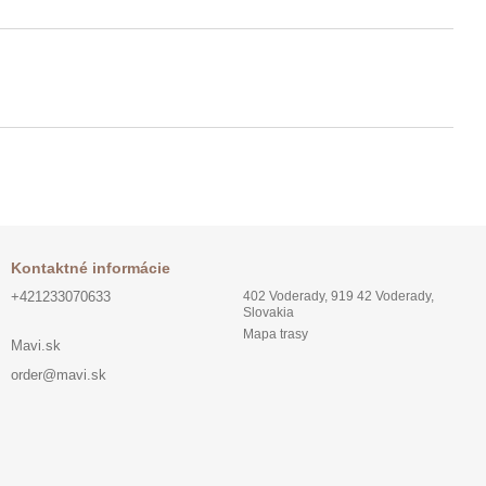
Kontaktné informácie
+421233070633
402 Voderady, 919 42 Voderady,
Slovakia
Mapa trasy
Mavi.sk
order@mavi.sk