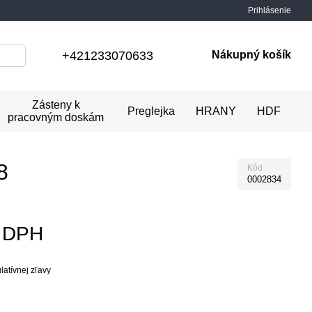
Prihlásenie
+421233070633
Nákupný košík
Zásteny k
Preglejka
HRANY
HDF
pracovným doskám
8
Kôd
0002834
z DPH
atívnej zľavy