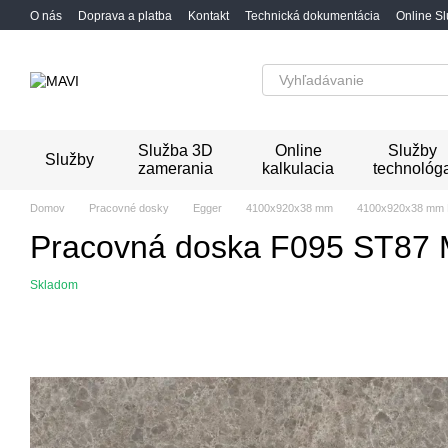
Перейти к основному контенту
O nás
Doprava a platba
Kontakt
Technická dokumentácia
Online S
Služba 3D
Online
Služby
Služby
zamerania
kalkulacia
technológ
Domov
Pracovné dosky
Egger
4100x920x38 mm
4100x920x38 mm 
Pracovná doska F095 ST87 
Skladom