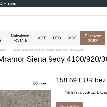
lužby "IFURN"
Nabytkove
Pracovné
AGT
DTD
MDF
a
kovania
dosky
Egger
Pracovná doska F095 ST87 Mramor Siena šedý 4100/920/38
Mramor Siena šedý 4100/920/3
158.69 EUR be
Prihlásiť sa
pre zobrazenie kumul
%
Do košíka