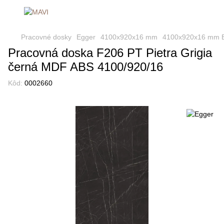
Pracovné dosky
Egger
4100x920x16 mm
4100x920x16 mm 
Pracovná doska F206 PT Pietra Grigia
černá MDF ABS 4100/920/16
Kôd:
0002660