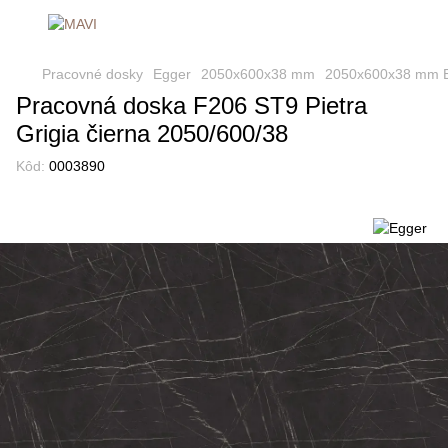
Pracovné dosky
Egger
2050х600х38 mm
2050х600х38 mm 
Pracovná doska F206 ST9 Pietra
Grigia čierna 2050/600/38
Kôd:
0003890