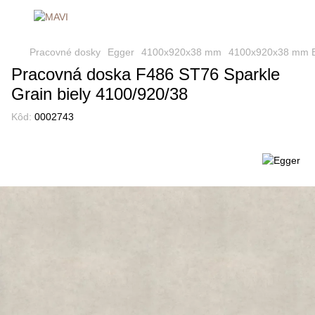
Pracovné dosky
Egger
4100x920x38 mm
4100x920x38 mm 
Pracovná doska F486 ST76 Sparkle
Grain biely 4100/920/38
Kôd:
0002743