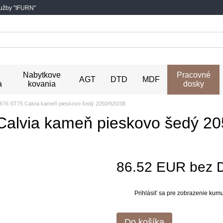
lužby "IFURN"
Nabytkove
Pracovné
AGT
DTD
MDF
a
kovania
dosky
676 ST75 Calvia kameň pieskovo šedý 2050/920/38
alvia kameň pieskovo šedý 20
86.52 EUR bez
Prihlásiť sa
pre zobrazenie kumul
%
Do košíka