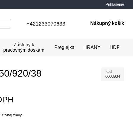
Prihlásenie
+421233070633
Nákupný košík
Zásteny k
Preglejka
HRANY
HDF
pracovným doskám
50/920/38
Kôd
0003904
 DPH
atívnej zľavy