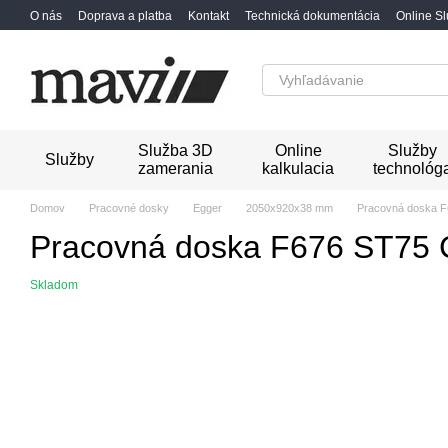
Перейти к основному контенту
O nás
Doprava a platba
Kontakt
Technická dokumentácia
Online S
Služba 3D
Online
Služby
Služby
zamerania
kalkulacia
technológ
Domov
Pracovné dosky
Egger
2050x920x38 mm
Pracovná doska F
Pracovná doska F676 ST75 C
Skladom