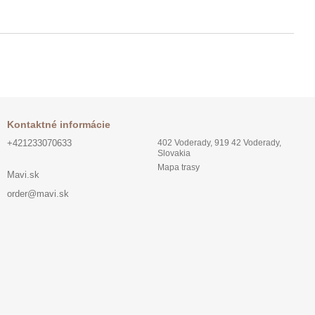
Kontaktné informácie
+421233070633
402 Voderady, 919 42 Voderady,
Slovakia
Mapa trasy
Mavi.sk
order@mavi.sk