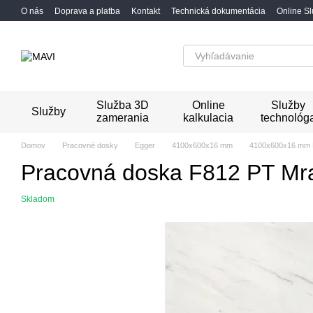
Перейти к основному контенту
O nás
Doprava a platba
Kontakt
Technická dokumentácia
Online S
Služba 3D
Online
Služby
Služby
zamerania
kalkulacia
technológ
Domov
Pracovné dosky
Egger
4100x600x16 mm
4100x600x16 mm 
Pracovná doska F812 PT Mr
Skladom