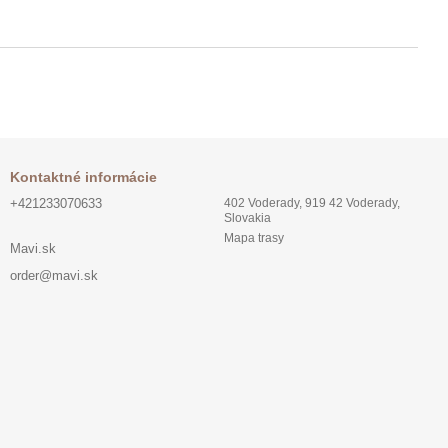
Kontaktné informácie
+421233070633
402 Voderady, 919 42 Voderady,
Slovakia
Mapa trasy
Mavi.sk
order@mavi.sk