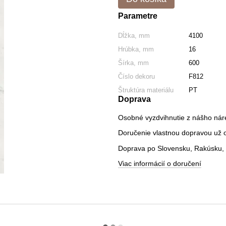
Parametre
Dĺžka, mm
4100
Hrúbka, mm
16
Šírka, mm
600
Číslo dekoru
F812
Štruktúra materiálu
PT
Doprava
Osobné vyzdvihnutie z nášho nár
Doručenie vlastnou dopravou už od
Doprava po Slovensku, Rakúsku, 
Viac informácií o doručení