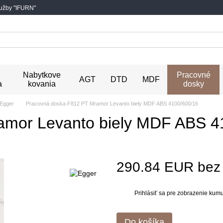
lužby "IFURN"
Nabytkove
Pracovné
AGT
DTD
MDF
a
kovania
dosky
Egger
Pracovná doska F812 PT Mramor Levanto biely MDF ABS 4100/600/16
amor Levanto biely MDF ABS 4
290.84 EUR be
Prihlásiť sa
pre zobrazenie kumul
%
Do košíka