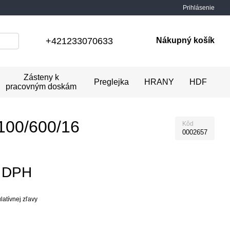
Prihlásenie
+421233070633
Nákupný košík
Zásteny k
Preglejka
HRANY
HDF
pracovným doskám
100/600/16
Kôd
0002657
z DPH
atívnej zľavy