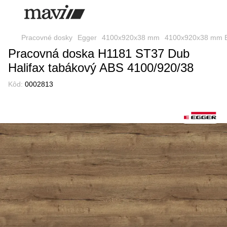
Pracovné dosky
Egger
4100x920x38 mm
4100x920x38 mm 
Pracovná doska H1181 ST37 Dub
Halifax tabákový ABS 4100/920/38
Kôd:
0002813