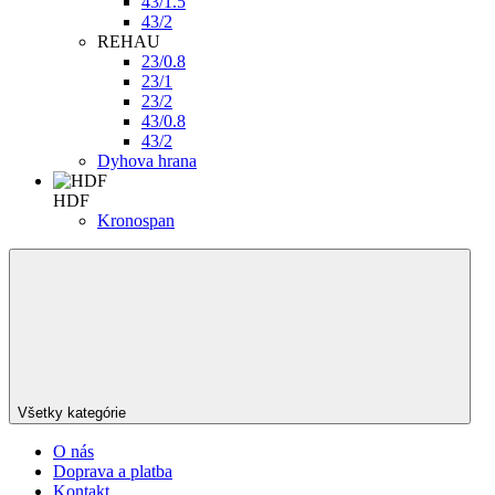
43/1.5
43/2
REHAU
23/0.8
23/1
23/2
43/0.8
43/2
Dyhova hrana
HDF
Kronospan
Všetky kategórie
O nás
Doprava a platba
Kontakt