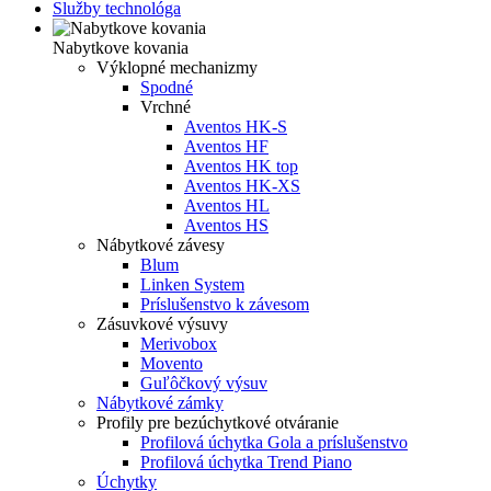
Služby technológa
Nabytkove kovania
Výklopné mechanizmy
Spodné
Vrchné
Aventos HK-S
Aventos HF
Aventos HK top
Aventos HK-XS
Aventos HL
Aventos HS
Nábytkové závesy
Blum
Linken System
Príslušenstvo k závesom
Zásuvkové výsuvy
Merivobox
Movento
Guľôčkový výsuv
Nábytkové zámky
Profily pre bezúchytkové otváranie
Profilová úchytka Gola a príslušenstvo
Profilová úchytka Trend Piano
Úchytky