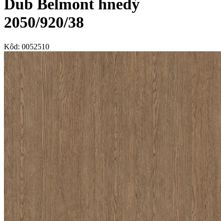
Dub Belmont hnedý
2050/920/38
Kôd:
0052510