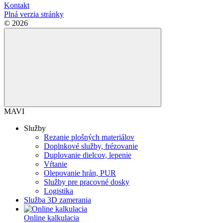
Kontakt
Plná verzia stránky
© 2026
MAVI
Služby
Rezanie plošných materiálov
Doplnkové služby, frézovanie
Duplovanie dielcov, lepenie
Vŕtanie
Olepovanie hrán, PUR
Služby pre pracovné dosky
Logistika
Služba 3D zamerania
Online kalkulacia