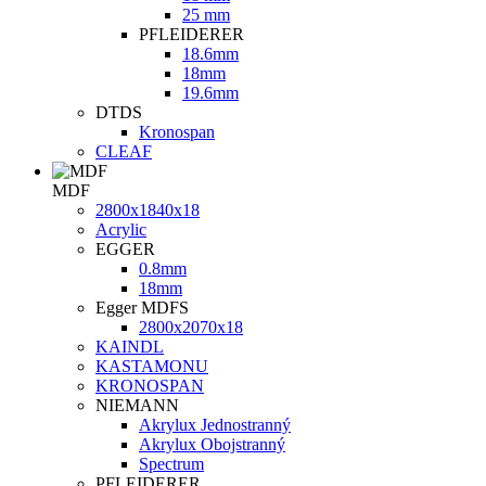
25 mm
PFLEIDERER
18.6mm
18mm
19.6mm
DTDS
Kronospan
CLEAF
MDF
2800х1840х18
Acrylic
EGGER
0.8mm
18mm
Egger MDFS
2800x2070x18
KAINDL
KASTAMONU
KRONOSPAN
NIEMANN
Akrylux Jednostranný
Akrylux Obojstranný
Spectrum
PFLEIDERER