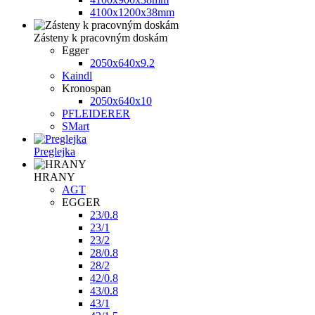
4100х1200х38mm
Zásteny k pracovným doskám
Egger
2050x640x9.2
Kaindl
Kronospan
2050x640x10
PFLEIDERER
SMart
Preglejka
HRANY
AGT
EGGER
23/0.8
23/1
23/2
28/0.8
28/2
42/0.8
43/0.8
43/1