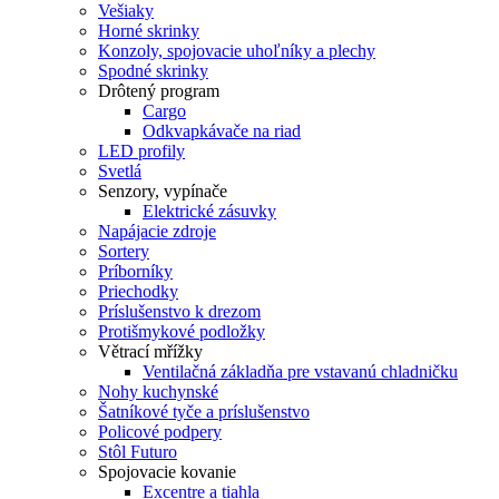
Vešiaky
Horné skrinky
Konzoly, spojovacie uhoľníky a plechy
Spodné skrinky
Drôtený program
Cargo
Odkvapkávače na riad
LED profily
Svetlá
Senzory, vypínače
Elektrické zásuvky
Napájacie zdroje
Sortery
Príborníky
Priechodky
Príslušenstvo k drezom
Protišmykové podložky
Větrací mřížky
Ventilačná základňa pre vstavanú chladničku
Nohy kuchynské
Šatníkové tyče a príslušenstvo
Policové podpery
Stôl Futuro
Spojovacie kovanie
Excentre a tiahla