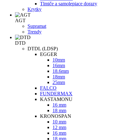
Tlmiče a samolepiace dorazy
Krytky
AGT
Supramat
Trendy
DTD
DTDL (LDSP)
EGGER
10mm
16mm
18.6mm
18mm
25mm
FALCO
FUNDERMAX
KASTAMONU
16 mm
18 mm
KRONOSPAN
10 mm
12 mm
16 mm
18 mm