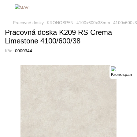
Pracovné dosky
KRONOSPAN
4100x600x38mm
4100x600x
Pracovná doska K209 RS Crema
Limestone 4100/600/38
Kôd:
0000344