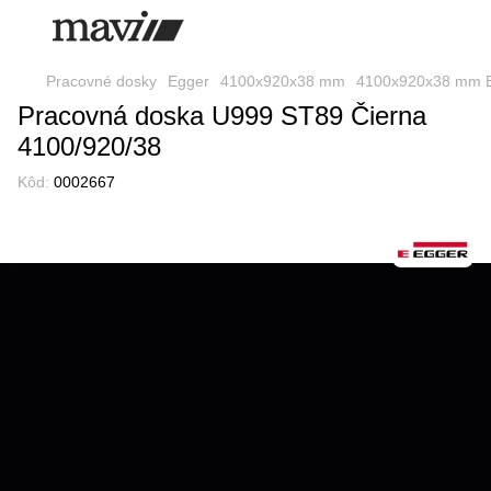
Pracovné dosky
Egger
4100x920x38 mm
4100x920x38 mm 
Pracovná doska U999 ST89 Čierna
4100/920/38
Kôd:
0002667