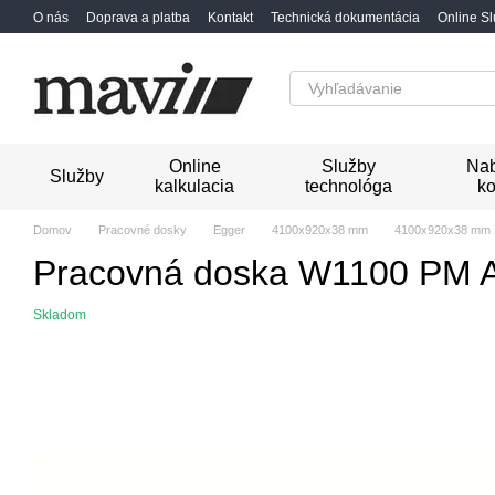
Перейти к основному контенту
O nás
Doprava a platba
Kontakt
Technická dokumentácia
Online S
Online
Služby
Nab
Služby
kalkulacia
technológa
ko
Domov
Pracovné dosky
Egger
4100x920x38 mm
4100x920x38 mm 
Pracovná doska W1100 PM A
Skladom