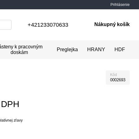
Prihlásenie
+421233070633
Nákupný košík
ásteny k pracovným
Preglejka
HRANY
HDF
doskám
Kôd
0002693
z DPH
atívnej zľavy