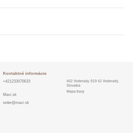
Kontaktné informácie
+421233070633
402 Voderady, 919 42 Voderady,
Slovakia
Mapa trasy
Mavi.sk
order@mavi.sk