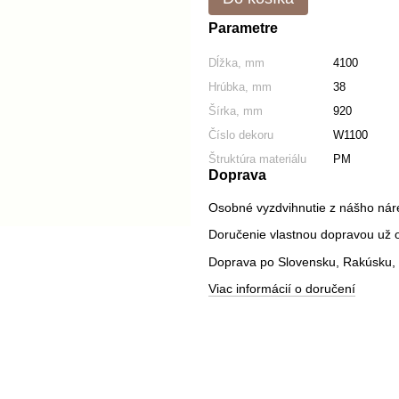
Parametre
Dĺžka, mm
4100
Hrúbka, mm
38
Šírka, mm
920
Číslo dekoru
W1100
Štruktúra materiálu
PM
Doprava
Osobné vyzdvihnutie z nášho nár
Doručenie vlastnou dopravou už od
Doprava po Slovensku, Rakúsku, 
Viac informácií o doručení