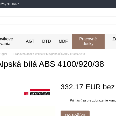
lužby "IFURN"
ytkove
Pracovné
Z
AGT
DTD
MDF
vania
dosky
Egger
Pracovná doska W1100 PM Alpská bílá ABS 4100/920/38
lpská bílá ABS 4100/920/38
332.17 EUR be
Prihlásiť sa
pre zobrazenie kumul
%
Do košíka