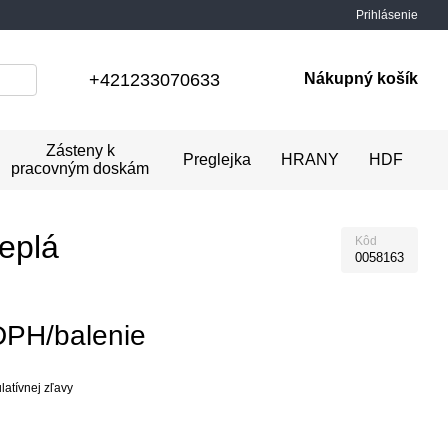
Prihlásenie
+421233070633
Nákupný košík
Zásteny k
Preglejka
HRANY
HDF
pracovným doskám
eplá
Kôd
0058163
DPH/balenie
atívnej zľavy