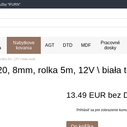
lužby "IFURN"
Nabytkove
Pracovné
AGT
DTD
MDF
a
kovania
dosky
ka 5m, 12V \ biała teplá
 8mm, rolka 5m, 12V \ biała t
13.49 EUR bez 
Prihlásiť sa
pre zobrazenie kumul
%
Do košíka