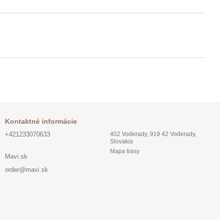
Kontaktné informácie
+421233070633
402 Voderady, 919 42 Voderady,
Slovakia
Mapa trasy
Mavi.sk
order@mavi.sk