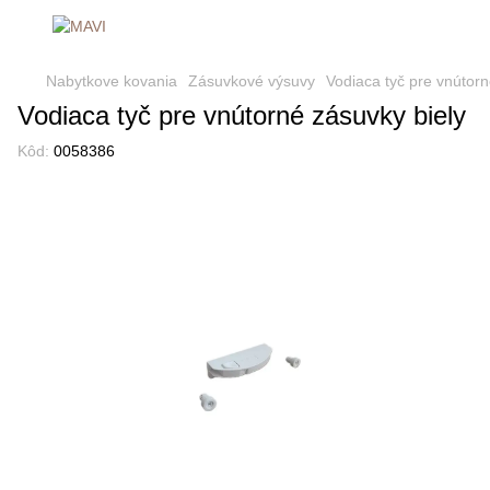
Nabytkove kovania
Zásuvkové výsuvy
Vodiaca tyč pre vnútorn
Vodiaca tyč pre vnútorné zásuvky biely
Kôd:
0058386