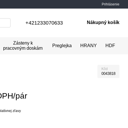
Prihlásenie
+421233070633
Nákupný košík
Zásteny k
Preglejka
HRANY
HDF
pracovným doskám
Kôd
0043818
DPH/pár
atívnej zľavy