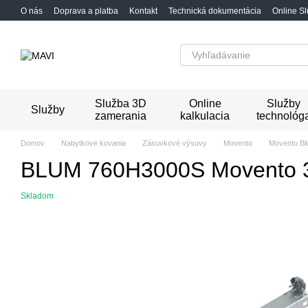
Перейти к основному контенту
O nás
Doprava a platba
Kontakt
Technická dokumentácia
Online S
Služba 3D
Online
Služby
Služby
zamerania
kalkulacia
technológ
Domov
Nabytkove kovania
Zásuvkové výsuvy
Movento
Movento B
BLUM 760H3000S Movento 
Skladom