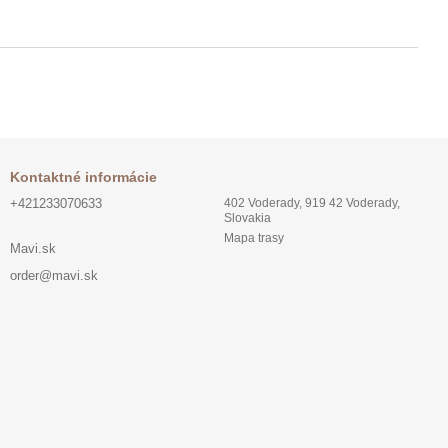
Kontaktné informácie
+421233070633
402 Voderady, 919 42 Voderady,
Slovakia
Mapa trasy
Mavi.sk
order@mavi.sk