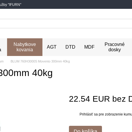
lužby "IFURN"
Nabytkove
Pracovné
AGT
DTD
MDF
a
kovania
dosky
lum
BLUM 760H3000S Movento 300mm 40kg
300mm 40kg
22.54 EUR bez 
Prihlásiť sa
pre zobrazenie kumul
%
Do košíka