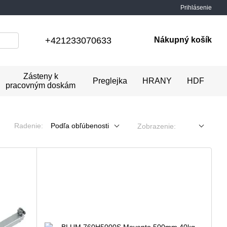
Prihlásenie
+421233070633
Nákupný košík
Zásteny k
Preglejka
HRANY
HDF
pracovným doskám
Radenie:
Podľa obľúbenosti
Zobrazenie: