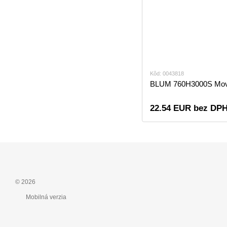
Kôd: 0043818
BLUM 760H3000S Mov
22.54 EUR bez DPH
© 2026
Mobilná verzia