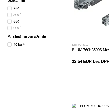
Dĺžka, mm
1
250
1
300
1
550
1
600
Maximálne zaťaženie
4
40 kg
Kôd: 0043817
BLUM 760H3500S Mov
22.54 EUR bez DP