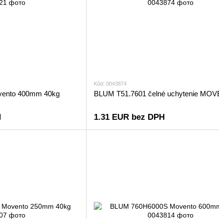
Kôd: 0043874
ento 400mm 40kg
BLUM T51.7601 čelné uchytenie MO
H
1.31 EUR bez DPH