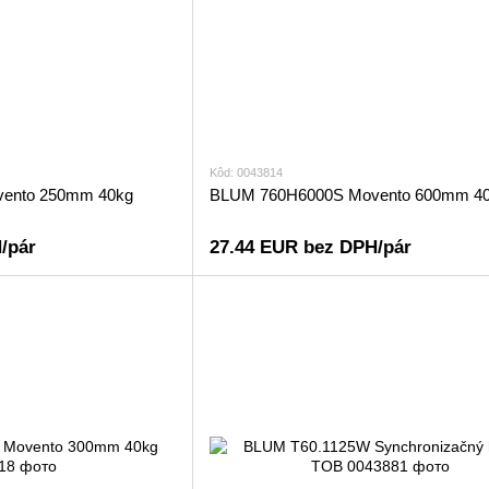
Kôd: 0043814
ento 250mm 40kg
BLUM 760H6000S Movento 600mm 4
/pár
27.44 EUR bez DPH/pár