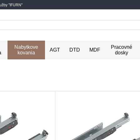
lužby "IFURN"
Nabytkove
Pracovné
AGT
DTD
MDF
a
kovania
dosky