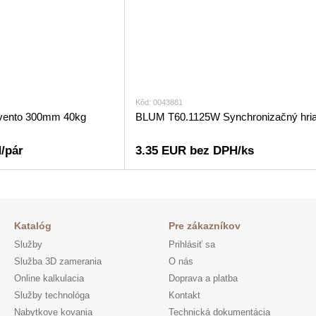
Kôd: 0043881
ento 300mm 40kg
BLUM T60.1125W Synchronizačný hri
/pár
3.35 EUR bez DPH/ks
Katalóg
Pre zákazníkov
Služby
Prihlásiť sa
Služba 3D zamerania
O nás
Online kalkulacia
Doprava a platba
Služby technológa
Kontakt
Nabytkove kovania
Technická dokumentácia