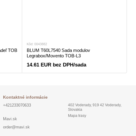
Kôd: 0043882
adeľ TOB
BLUM T60L7540 Sada modulov
Legrabox/Movento TOB-L3
14.61 EUR bez DPH/sada
Kontaktné informácie
+421233070633
402 Voderady, 919 42 Voderady,
Slovakia
Mapa trasy
Mavi.sk
order@mavi.sk