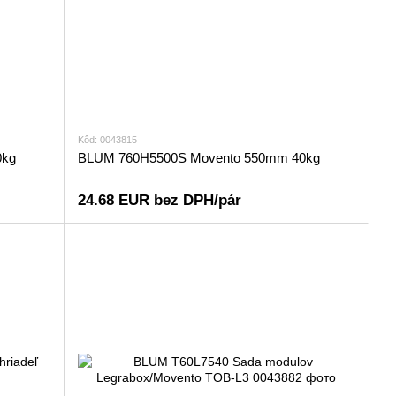
Kôd: 0043815
0kg
BLUM 760H5500S Movento 550mm 40kg
24.68 EUR bez DPH/pár