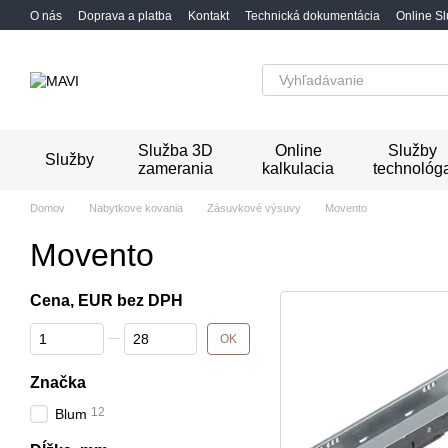
Перейти к основному контенту
O nás
Doprava a platba
Kontakt
Technická dokumentácia
Online S
Služba 3D
Online
Služby
Služby
zamerania
kalkulacia
technológ
Domov
Nabytkove kovania
Zásuvkové výsuvy
Movento
Movento
Cena, EUR bez DPH
От Cena, EUR bez DPH
До Cena, EUR bez DPH
OK
Značka
12
Blum