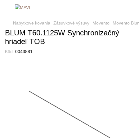
Nabytkove kovania
Zásuvkové výsuvy
Movento
Movento Blu
BLUM T60.1125W Synchronizačný
hriadeľ TOB
Kôd:
0043881