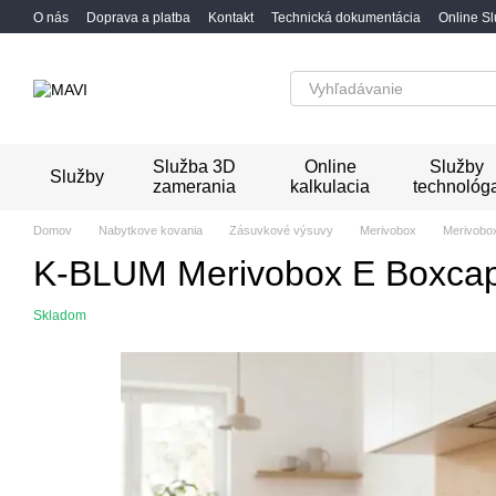
Перейти к основному контенту
O nás
Doprava a platba
Kontakt
Technická dokumentácia
Online S
Služba 3D
Online
Služby
Služby
zamerania
kalkulacia
technológ
Domov
Nabytkove kovania
Zásuvkové výsuvy
Merivobox
Merivobo
K-BLUM Merivobox E Boxcap 4
Skladom