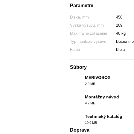
Parametre
Dĺžka, mm
450
Výška výsuvu, mm
209
Maximálne zaťaženie
40 kg
Typ montáže výsuvu
Bočná mo
Farba
Biela
Súbory
MERIVOBOX
2.9 МБ
PDF
Montážny návod
4.7 МБ
PDF
Technický katalóg
10.9 МБ
PDF
Doprava