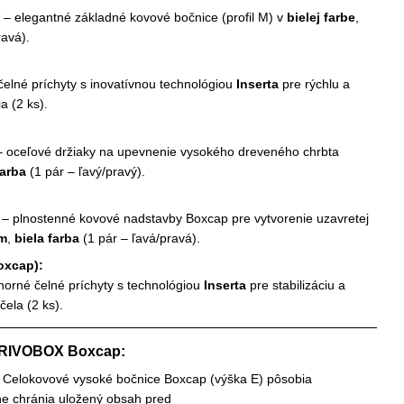
– elegantné základné kovové bočnice (profil M) v
bielej farbe
,
ravá).
čelné príchyty s inovatívnou technológiou
Inserta
pre rýchlu a
a (2 ks).
 oceľové držiaky na upevnenie vysokého dreveného chrbta
farba
(1 pár – ľavý/pravý).
:
– plnostenné kovové nadstavby Boxcap pre vytvorenie uzavretej
m
,
biela farba
(1 pár – ľavá/pravá).
oxcap):
horné čelné príchyty s technológiou
Inserta
pre stabilizáciu a
ela (2 ks).
ERIVOBOX Boxcap:
Celokovové vysoké bočnice Boxcap (výška E) pôsobia
ne chránia uložený obsah pred