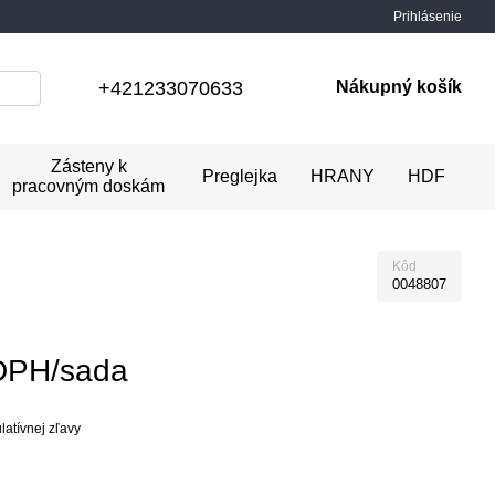
Prihlásenie
+421233070633
Nákupný košík
Zásteny k
Preglejka
HRANY
HDF
pracovným doskám
Kôd
0048807
DPH/sada
atívnej zľavy