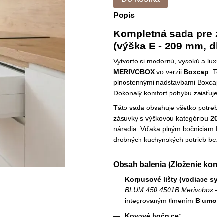
Popis
Kompletná sada pr
(výška E - 209 mm, dĺ
Vytvorte si modernú, vysokú a 
MERIVOBOX
vo verzii
Boxcap
. 
plnostennými nadstavbami Boxcap
Dokonalý komfort pohybu zaisťuj
Táto sada obsahuje všetko potreb
zásuvky s výškovou kategóriou
2
náradia. Vďaka plným bočniciam Bo
drobných kuchynských potrieb bez 
Obsah balenia (Zloženie kom
Korpusové lišty (vodiace s
BLUM 450.4501B Merivobox
–
integrovaným tlmením
Blumo
Kovové bočnice: