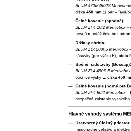
BLUM 470M4502S Merivobox
dĺžka
450 mm
(1 pár – ľavá/p
Čelné kovanie (spodné):
BLUM ZF4.10I2 Merivobox
– 
pevnú montáž čela bez náradi
Držiaky chrbta:
BLUM ZB4E000S Merivobox
–
zásuvky (pre výšku E),
biela 
Bočné nadstavby (Boxcap)
BLUM ZL4.450S.E Merivobox
bočnice výšky E, dĺžka
450 m
Čelné kovanie (horné pre B
BLUM ZF4.50I2 Merivobox
– 
bezpečné zaistenie vysokého č
Hlavné výhody systému M
Uzatvorený úložný priestor:
mimoriadne celistvo a efektív