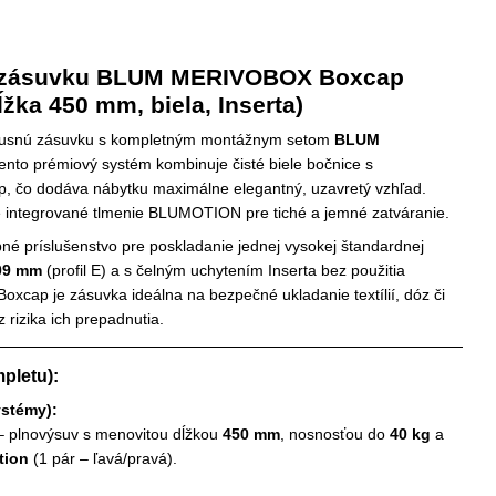
e zásuvku BLUM MERIVOBOX Boxcap
žka 450 mm, biela, Inserta)
luxusnú zásuvku s kompletným montážnym setom
BLUM
Tento prémiový systém kombinuje čisté biele bočnice s
, čo dodáva nábytku maximálne elegantný, uzavretý vzhľad.
e integrované tlmenie BLUMOTION pre tiché a jemné zatváranie.
né príslušenstvo pre poskladanie jednej vysokej štandardnej
09 mm
(profil E) a s čelným uchytením Inserta bez použitia
xcap je zásuvka ideálna na bezpečné ukladanie textílií, dóz či
rizika ich prepadnutia.
pletu):
ystémy):
 plnovýsuv s menovitou dĺžkou
450 mm
, nosnosťou do
40 kg
a
tion
(1 pár – ľavá/pravá).