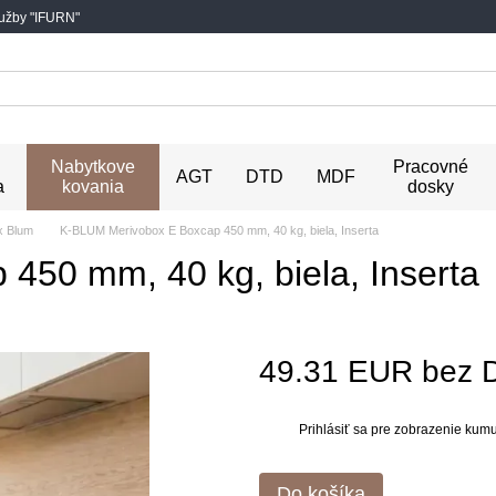
lužby "IFURN"
Nabytkove
Pracovné
AGT
DTD
MDF
a
kovania
dosky
x Blum
K-BLUM Merivobox E Boxcap 450 mm, 40 kg, biela, Inserta
50 mm, 40 kg, biela, Inserta
49.31 EUR bez 
Prihlásiť sa
pre zobrazenie kumul
%
Do košíka