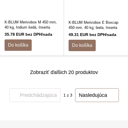
K-BLUM Merivobox M 450 mm,
K-BLUM Merivobox E Boxcap
40 kg, Indium šedá, Inserta
450 mm, 40 kg, biela, Inserta
35.78 EUR bez DPH/sada
49.31 EUR bez DPH/sada
Do košíka
Do košíka
Zobraziť ďalšich 20 produktov
Predchádzajúca
Nasledujúca
1
z 3